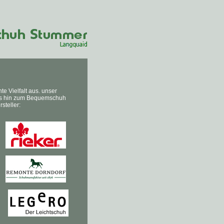
 Vielfalt aus. unser
bis hin zum Bequemschuh
steller: