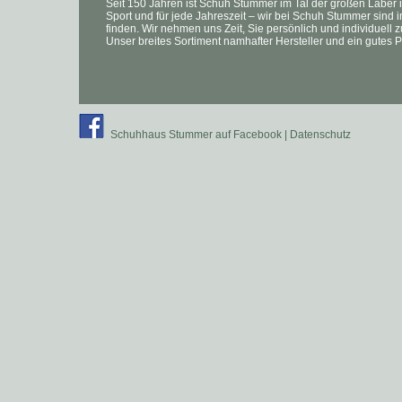
Seit 150 Jahren ist Schuh Stummer im Tal der großen Laber im
Sport und für jede Jahreszeit – wir bei Schuh Stummer sind
finden. Wir nehmen uns Zeit, Sie persönlich und individuell z
Unser breites Sortiment namhafter Hersteller und ein gute
Schuhhaus Stummer auf Facebook
| Datenschutz