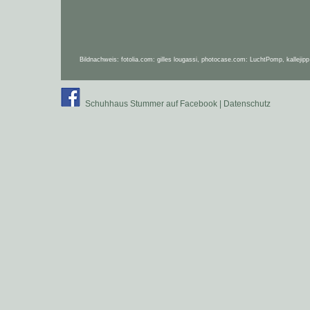
Bildnachweis: fotolia.com: gilles lougassi, photocase.com: LuchtPomp, kallejip
Schuhhaus Stummer auf Facebook
| Datenschutz